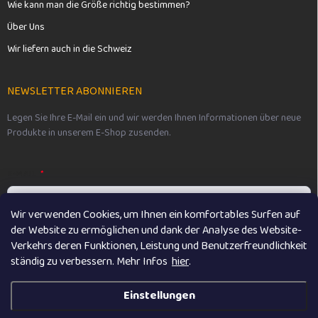
Wie kann man die Größe richtig bestimmen?
Über Uns
Wir liefern auch in die Schweiz
NEWSLETTER ABONNIEREN
Legen Sie Ihre E-Mail ein und wir werden Ihnen Informationen über neue
Produkte in unserem E-Shop zusenden.
E-MAIL
Wir verwenden Cookies, um Ihnen ein komfortables Surfen auf
der Website zu ermöglichen und dank der Analyse des Website-
Vložením e-mailu souhlasíte s
podmínkami ochrany osobních údajů
Verkehrs deren Funktionen, Leistung und Benutzerfreundlichkeit
ständig zu verbessern. M
ehr Infos
hier
.
Anmelden
Einstellungen