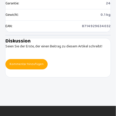
Garantie
:
24
Gewicht
:
0.1 kg
EAN
:
8714929634032
Diskussion
Seien Sie der Erste, der einen Beitrag zu diesem Artikel schreibt!
Kommentar hinzufügen
F
u