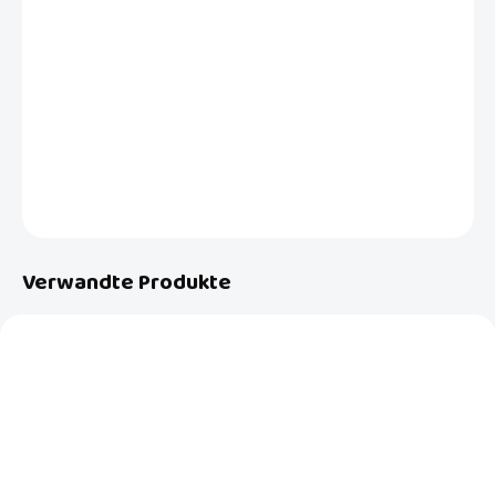
Bei jeder Mahlzeit müssen Sie die Kleidung Ihres Babys vor Schmutz
schützen, ohne es daran zu hindern, die Vielfalt der Aromen zu
entdecken. Trendige Lätzchen mit zarten Druckknöpfen sind hierfür
die richtige Wahl. 2 Stück pro Packung.
DETAILLIERTE INFORMATIONEN
FRAGEN
Verwandte Produkte