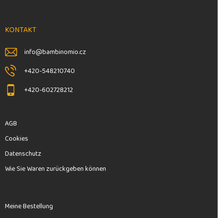
ß
z
e
KONTAKT
i
l
info
@
bambinomio.cz
e
+420-548210740
+420-602728212
AGB
Cookies
Datenschutz
Wie Sie Waren zurückgeben können
Meine Bestellung