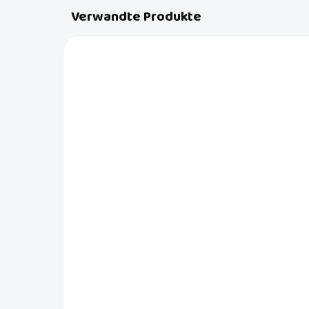
Verwandte Produkte
NEU
NEU
L01237
AUF BESTELLUNG
Lätzchen Luma -
Mu
Flowerfever, 2St.
11
€20,99
Fl
€1
In den Warenkorb