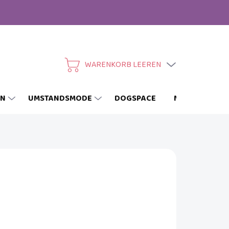
WARENKORB LEEREN
WARENKORB
EN
UMSTANDSMODE
DOGSPACE
MARKEN