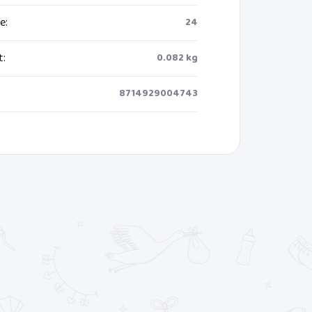
ie
:
24
t
:
0.082 kg
8714929004743