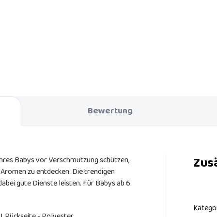
Musselinwindel von Luma ist
einem weichen hydrophilen
rial gefertigt und ist
onders weich
Bewertung
Zus
 Ihres Babys vor Verschmutzung schützen,
r Aromen zu entdecken. Die trendigen
bei gute Dienste leisten. Für Babys ab 6
Katego
U, Rückseite - Polyester