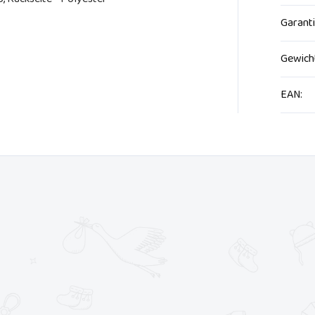
Garant
Gewich
EAN
: