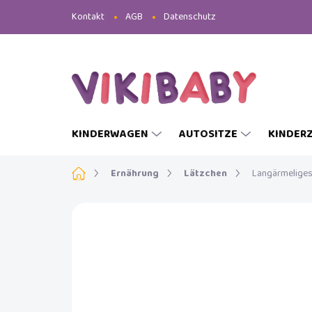
Zum
Kontakt
AGB
Datenschutz
Inhalt
springen
KINDERWAGEN
AUTOSITZE
KINDER
Startseite
Ernährung
Lätzchen
Langärmeliges
MARKE:
LUMA
NEU