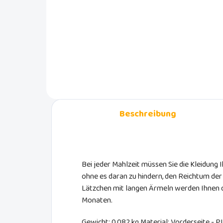
2er-Set trendige Lätzchen der
niederländischen Marke Luma
Die 
babycare mit schönem
aus 
Flowerfever-Blumenmotiv.
Mate
bes
Beschreibung
Bei jeder Mahlzeit müssen Sie die Kleidung
ohne es daran zu hindern, den Reichtum de
Lätzchen mit langen Ärmeln werden Ihnen da
Monaten.
Gewicht: 0,082 kg Material: Vorderseite - P