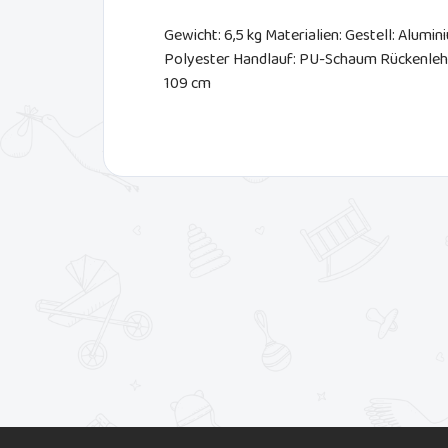
Gewicht: 6,5 kg Materialien: Gestell: Alumi
Polyester Handlauf: PU-Schaum Rückenlehn
109 cm
F