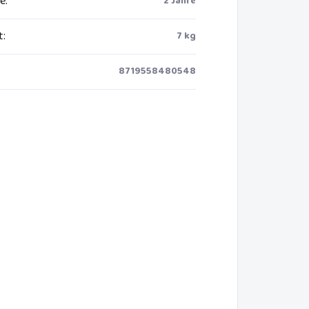
ie
:
2 Jahre
t
:
7 kg
8719558480548