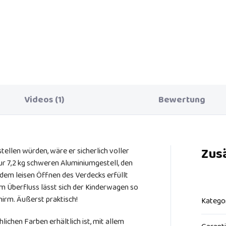
 praktische Mini-Wickeltasche
unterwegs, wenn keine große
eltasche benötigt wird. Viele
hen mit Reißverschluss und
etverschluss. Inklusive
elunterlage.
Videos (1)
Bewertung
Zus
ellen würden, wäre er sicherlich voller
ur 7,2 kg schweren Aluminiumgestell, den
dem leisen Öffnen des Verdecks erfüllt
m Überfluss lässt sich der Kinderwagen so
irm. Äußerst praktisch!
Katego
lichen Farben erhältlich ist, mit allem