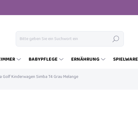
Suchen
ZIMMER
BABYPFLEGE
ERNÄHRUNG
SPIELWAR
ra Golf Kinderwagen Simba T4 Grau Melange
€169
€79,90
Verkaufspreis:
AUF LAGER
(2 ST)