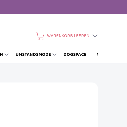
WARENKORB LEEREN
WARENKORB
EN
UMSTANDSMODE
DOGSPACE
MARKEN