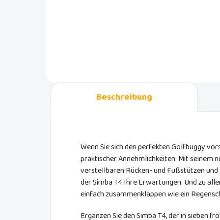
Eine
Sonne schützen. Er hat einen
für 
Universalgriff, der an alle Arten von
Wick
Kinderwagen montiert werden
Tasc
kann.
Magn
Wick
Beschreibung
Wenn Sie sich den perfekten Golfbuggy vorst
praktischer Annehmlichkeiten. Mit seinem n
verstellbaren Rücken- und Fußstützen und 
der Simba T4 Ihre Erwartungen. Und zu alle
einfach zusammenklappen wie ein Regensch
Ergänzen Sie den Simba T4, der in sieben fröh