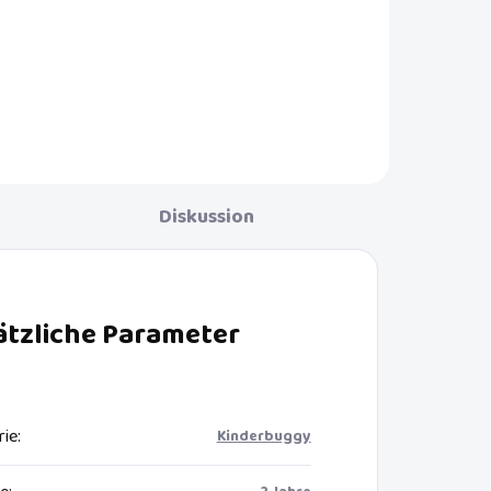
Diskussion
ätzliche Parameter
rie
:
Kinderbuggy