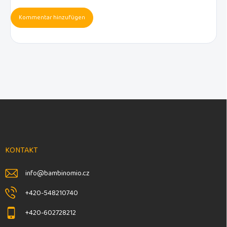
Kommentar hinzufügen
F
u
ß
z
e
KONTAKT
i
l
info
@
bambinomio.cz
e
+420-548210740
+420-602728212