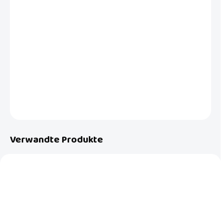
−
+
In den Warenkorb
Leichter Offroad-Kinderwagen APTICA XT Magnet Grey mit adaptiver
Federung, einem geräumigen Korb mit 5 Fenstern, einem 1,5 kg
leichteren Fahrgestell mit großen Rädern und einem DARWIN
RECLINE-Autositz mit Liegefunktion.
DETAILLIERTE INFORMATIONEN
FRAGEN
Verwandte Produkte
NEU