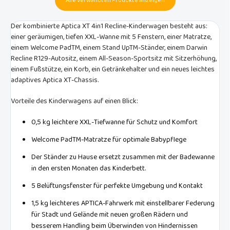
Alle verwandten Produkte anzeigen
Der kombinierte Aptica XT 4in1 Recline-Kinderwagen besteht aus:
einer geräumigen, tiefen XXL-Wanne mit 5 Fenstern, einer Matratze,
einem Welcome PadTM, einem Stand UpTM-Ständer, einem Darwin
Recline R129-Autositz, einem All-Season-Sportsitz mit Sitzerhöhung,
einem Fußstütze, ein Korb, ein Getränkehalter und ein neues leichtes
adaptives Aptica XT-Chassis.
Vorteile des Kinderwagens auf einen Blick:
0,5 kg leichtere XXL-Tiefwanne für Schutz und Komfort
Welcome PadTM-Matratze für optimale Babypflege
Der Ständer zu Hause ersetzt zusammen mit der Badewanne
in den ersten Monaten das Kinderbett.
5 Belüftungsfenster für perfekte Umgebung und Kontakt
1,5 kg leichteres APTICA-Fahrwerk mit einstellbarer Federung
für Stadt und Gelände mit neuen großen Rädern und
besserem Handling beim Überwinden von Hindernissen