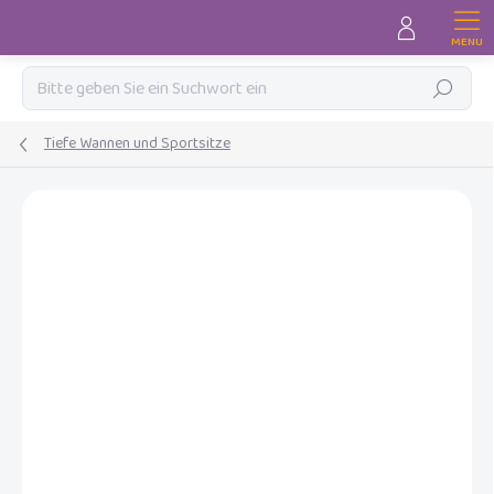
Zum
Inhalt
springen
Suchen
Tiefe Wannen und Sportsitze
MARKE:
INGLESINA
AKTION