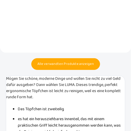
Universelle und stilvolle
Das multifunktionale Plaid der
Feuchttücherbox der
niederländischen Marke Luma
niederländischen Marke Luma
babycare ist aus feinem
babycare
Baumwolljersey gefertigt und
besonders weich.
Alle verwandten Produkte anzeigen
Mögen Sie schöne, moderne Dinge und wollen Sie nicht zu viel Geld
dafür ausgeben? Dann wählen Sie LUMA. Dieses trendige, perfekt
ergonomische Töpfchen ist leicht zu reinigen, weil es eine komplett
runde Form hat.
Das Töpfchen ist zweiteilig
es hat ein herausziehbares Innenteil, das mit einem
praktischen Griff leicht herausgenommen werden kann, was