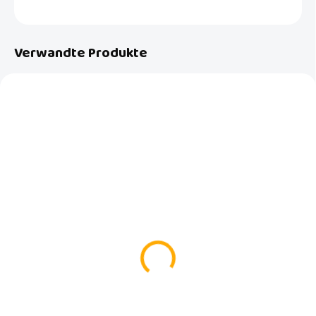
FRAGEN
Verwandte Produkte
AUF LAGER
AUF LAGER
(>5 ST)
(1 ST)
Box für Feuchttücher
Multifunktionales Plaid
LUMA Iron Blue
Luma Lovely Sky
€14,99
€7,99
In den Warenkorb
In den Warenkorb