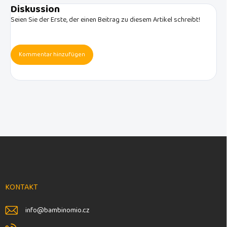
Diskussion
Seien Sie der Erste, der einen Beitrag zu diesem Artikel schreibt!
Kommentar hinzufügen
F
u
ß
z
e
KONTAKT
i
l
info
@
bambinomio.cz
e