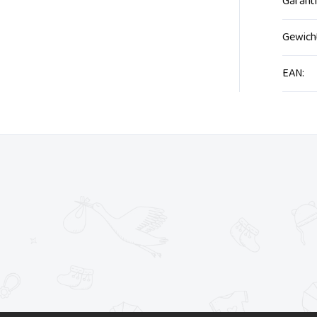
Garant
Gewich
EAN
: