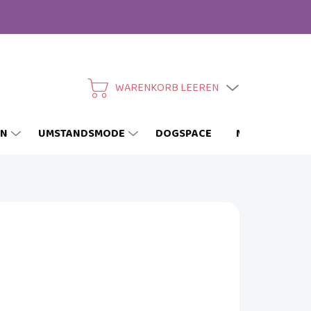
WARENKORB LEEREN
WARENKORB
EN
UMSTANDSMODE
DOGSPACE
MARKEN