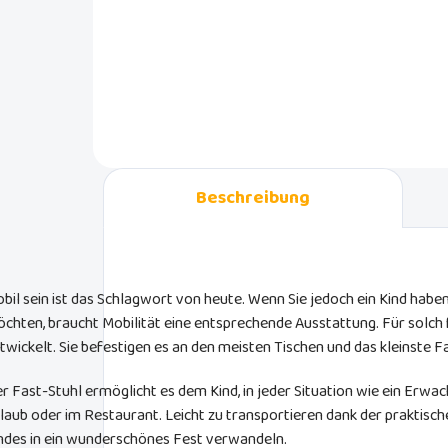
Futterlöffel enthält zwei Arten von
22kg
Babylöffeln. Ein kleiner Löffel für
auto
Babys ab 3 Monaten und zwei
bedi
Löffel für größere Babys ab 6
Pols
Monaten.
Beschreibung
bil sein ist das Schlagwort von heute. Wenn Sie jedoch ein Kind hab
chten, braucht Mobilität eine entsprechende Ausstattung. Für solch f
twickelt. Sie befestigen es an den meisten Tischen und das kleinste Fa
r Fast-Stuhl ermöglicht es dem Kind, in jeder Situation wie ein Erwac
laub oder im Restaurant. Leicht zu transportieren dank der praktisch
ndes in ein wunderschönes Fest verwandeln.