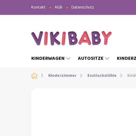
Zum
Kontakt
AGB
Datenschutz
Inhalt
springen
KINDERWAGEN
AUTOSITZE
KINDER
Startseite
Kinderzimmer
Esstischstühle
Kind
MARKE:
INGLESINA