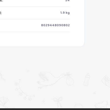
ie
:
24
t
:
1.9 kg
8029448090802