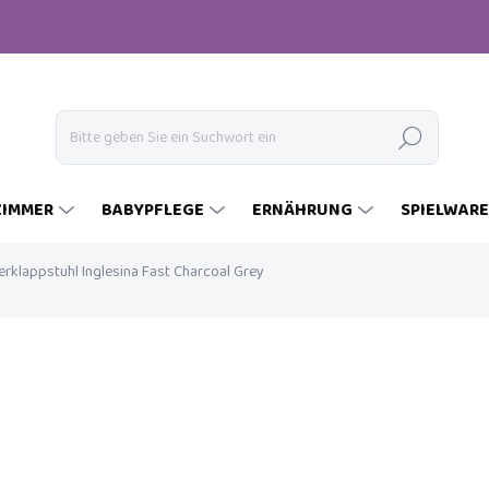
Suchen
ZIMMER
BABYPFLEGE
ERNÄHRUNG
SPIELWAR
erklappstuhl Inglesina Fast Charcoal Grey
€69
Verkaufspreis:
AUF LAGER
(>5 ST)