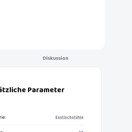
Geräumiger, kompakter und
leichter Sportkinderwagen mit
der
großen Rädern für Kinder von der
Geburt bis 22 kg mit vielen
Verbesserungen!
Diskussion
ätzliche Parameter
rie
:
Esstischstühle