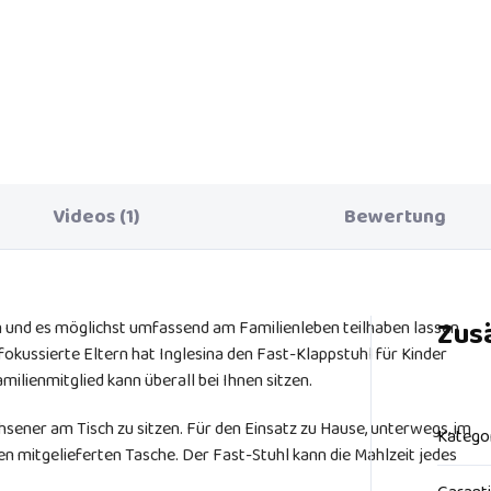
, kompakt, superleicht,
Geräumiger, kompakter und
matisch faltbar, einfach zu
leichter Sportkinderwagen mit
enen, 5-Punkt-Gurt, Bananatex-
großen Rädern für Kinder von 
terung an beiden Griffen.
Geburt bis 22 kg mit vielen
Verbesserungen!
Videos (1)
Bewertung
Zus
en und es möglichst umfassend am Familienleben teilhaben lassen
okussierte Eltern hat Inglesina den Fast-Klappstuhl für Kinder
milienmitglied kann überall bei Ihnen sitzen.
hsener am Tisch zu sitzen. Für den Einsatz zu Hause, unterwegs, im
Katego
en mitgelieferten Tasche. Der Fast-Stuhl kann die Mahlzeit jedes