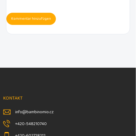
Kommentar hinzufügen
F
u
ß
z
e
KONTAKT
i
l
info
@
bambinomio.cz
e
+420-548210740
+420-602728212