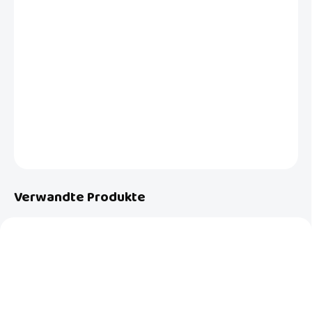
−
+
In den Warenkorb
Eine wunderschöne, weiche Bébé-jou Babydecke aus der Simply
Fabulous Swan Kollektion im Format 100 x 150 cm, die Ihr Kleines im
Schlaf warm hält. Die Decke hat auf der einen Seite ein gewebtes
Muster und auf der anderen Seite einfarbigen Mikroplüsch.
DETAILLIERTE INFORMATIONEN
FRAGEN
Verwandte Produkte
AKTION
AKTION