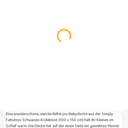
AUF LAGER
AUF LAGER
(1 ST)
(5 ST)
Kinderdecke 75 X 100
Musselin-Verwöhntuch
cm - Fabulous Swan
Pure Cotton Pink
€26,24
€12,37
In den Warenkorb
In den Warenkorb
Eine wunderschöne, weiche
Das Bébé-jou Musselin-
Bébé-jou-Babydecke aus der
Schmusetuch aus der Pure
Kollektion Simply Fabulous Swan
Cotton Kollektion besteht aus
(75 x 100 cm), die Ihr Kleines im
feinem hydrophilem
Schlaf warm hält. Die Decke hat
Baumwollmusselin und ist
auf der einen Seite ein gewebtes
besonders weich. Geeignet ab
Muster und auf der anderen Seite
Geburt.
einfarbigen Mikroplüsch.
Eine wunderschöne, weiche Bébé-jou Babydecke aus der Simply
Fabulous Schwanen-Kollektion (100 x 150 cm) hält Ihr Kleines im
Schlaf warm. Die Decke hat auf der einen Seite ein gewebtes Muster