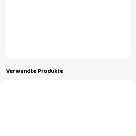
Schöne Spielmatte aus dickem Schaumstoff mit Korkoberfläche.
Weich und isolierend für das Kind zum Spielen und in einer schönen
Optik, damit die Matte leicht zum Teil des Interieurs wird.
DETAILLIERTE INFORMATIONEN
FRAGEN
Verwandte Produkte
AUSVERKAUFT
AUF LAGER