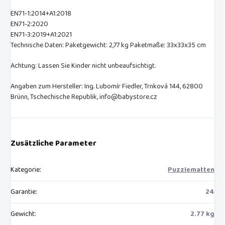
EN71-1:2014+A1:2018
EN71-2:2020
EN71-3:2019+A1:2021
Technische Daten: Paketgewicht: 2,77 kg Paketmaße: 33x33x35 cm
Achtung: Lassen Sie Kinder nicht unbeaufsichtigt.
Angaben zum Hersteller: Ing. Lubomír Fiedler, Trnková 144, 62800
Brünn, Tschechische Republik, info@babystore.cz
Zusätzliche Parameter
Kategorie
:
Puzzlematten
Garantie
:
24
Gewicht
:
2.77 kg