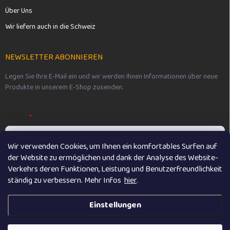
Über Uns
Wir liefern auch in die Schweiz
NEWSLETTER ABONNIEREN
Legen Sie Ihre E-Mail ein und wir werden Ihnen Informationen über neue
Produkte in unserem E-Shop zusenden.
E-MAIL
Wir verwenden Cookies, um Ihnen ein komfortables Surfen auf
der Website zu ermöglichen und dank der Analyse des Website-
Vložením e-mailu souhlasíte s
podmínkami ochrany osobních údajů
Verkehrs deren Funktionen, Leistung und Benutzerfreundlichkeit
ständig zu verbessern. M
ehr Infos
hier
.
Anmelden
Einstellungen