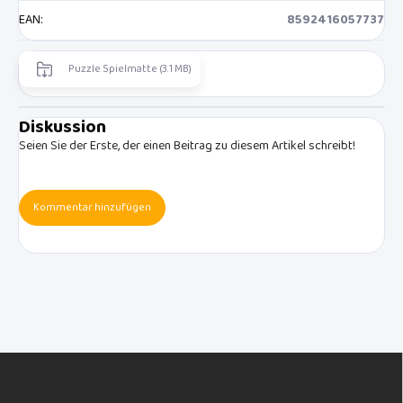
EAN
:
8592416057737
Puzzle Spielmatte (3.1 MB)
Diskussion
Seien Sie der Erste, der einen Beitrag zu diesem Artikel schreibt!
Kommentar hinzufügen
F
u
ß