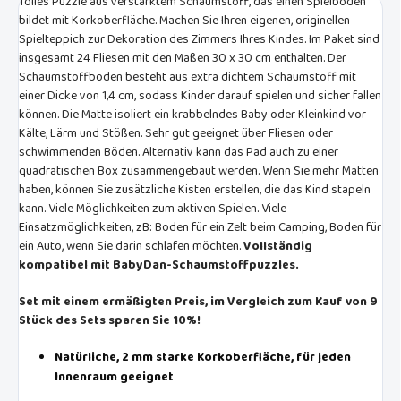
Tolles Puzzle aus verstärktem Schaumstoff, das einen Spielboden
bildet mit Korkoberfläche. Machen Sie Ihren eigenen, originellen
Spielteppich zur Dekoration des Zimmers Ihres Kindes. Im Paket sind
insgesamt 24 Fliesen mit den Maßen 30 x 30 cm enthalten. Der
Schaumstoffboden besteht aus extra dichtem Schaumstoff mit
einer Dicke von 1,4 cm, sodass Kinder darauf spielen und sicher fallen
können. Die Matte isoliert ein krabbelndes Baby oder Kleinkind vor
Kälte, Lärm und Stößen. Sehr gut geeignet über Fliesen oder
schwimmenden Böden. Alternativ kann das Pad auch zu einer
quadratischen Box zusammengebaut werden. Wenn Sie mehr Matten
haben, können Sie zusätzliche Kisten erstellen, die das Kind stapeln
kann. Viele Möglichkeiten zum aktiven Spielen. Viele
Einsatzmöglichkeiten, zB: Boden für ein Zelt beim Camping, Boden für
ein Auto, wenn Sie darin schlafen möchten.
Vollständig
kompatibel mit BabyDan-Schaumstoffpuzzles.
Set mit einem ermäßigten Preis, im Vergleich zum Kauf von 9
Stück des Sets sparen Sie 10%!
Natürliche, 2 mm starke Korkoberfläche, für jeden
Innenraum geeignet