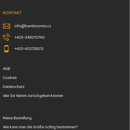
z
e
KONTAKT
i
l
info
@
bambinomio.cz
e
+420-548210740
+420-602728212
AGB
Cookies
Datenschutz
Wie Sie Waren zurückgeben können
Meine Bestellung
Wie kann man die Größe richtig bestimmen?