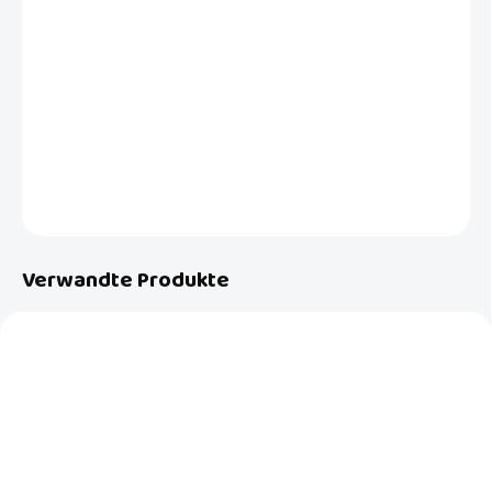
Die Day Bag Wickeltasche ist geräumig, vielseitig und perfekt für
jeden Bedarf. Unterwegs oder außer Haus haben Sie immer alles in
perfekter Ordnung. Außerdem hat sie eine waschbare, gepolsterte
Wickelunterlage im Inneren.
DETAILLIERTE INFORMATIONEN
FRAGEN
Verwandte Produkte