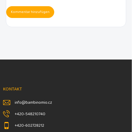
Kommentar hinzufügen
F
u
ß
z
e
KONTAKT
i
l
info
@
bambinomio.cz
e
+420-548210740
+420-602728212