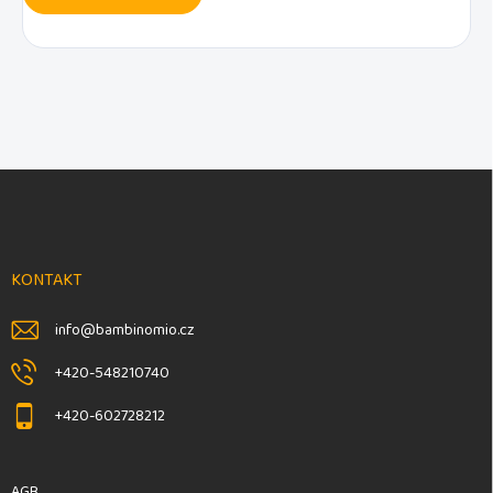
F
u
ß
z
e
KONTAKT
i
l
info
@
bambinomio.cz
e
+420-548210740
+420-602728212
AGB