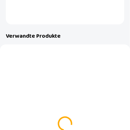
DETAILLIERTE INFORMATIONEN
FRAGEN
Verwandte Produkte
AKTION
NEU
AUSVERKAUFT
AUF BESTELLUNG
Sportkinderwagen
Sportwagen Inglesina
Inglesina Maior Taiga
Maior 2025 Tundra
Green
Beige
€259
€329