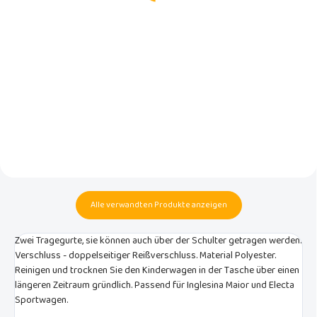
In den Warenkorb
In den Warenkorb
Geräumiger, kompakter und
Geräumiger, kompakter und
leichter Sportkinderwagen mit
leichter Sportkinderwagen mit
großen Rädern, für den Einsatz in
großen Rädern für Kinder von der
der Stadt und im Gelände, für
Geburt bis 22 kg mit vielen
Kinder von Geburt an bis zu 22 kg.
Verbesserungen!
Alle verwandten Produkte anzeigen
Zwei Tragegurte, sie können auch über der Schulter getragen werden.
Verschluss - doppelseitiger Reißverschluss. Material Polyester.
Reinigen und trocknen Sie den Kinderwagen in der Tasche über einen
längeren Zeitraum gründlich. Passend für Inglesina Maior und Electa
Sportwagen.