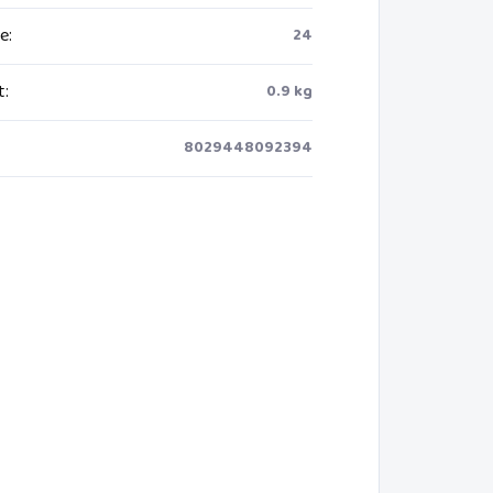
ie
:
24
t
:
0.9 kg
8029448092394