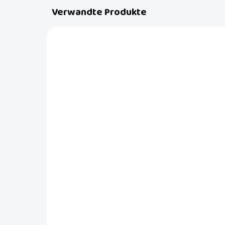
Verwandte Produkte
DF707T07
AUF LAGER
(>5 ST)
Difrax Baby S-Flasche,
In
breit, antikolisch, Silber -
We
310 ml
Gr
€6,99
€1
In den Warenkorb