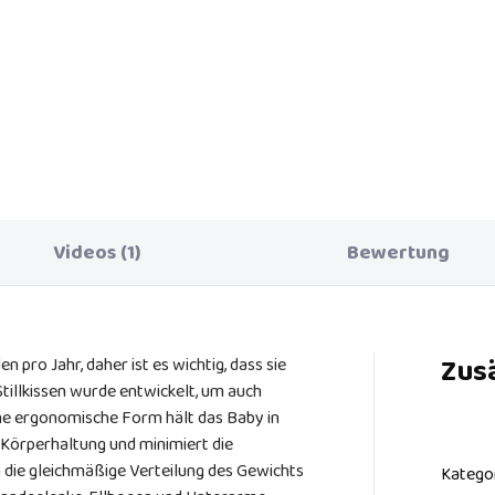
Der praktische, strapazierfähi
und weiche Bezug schützt das
en Sie Ihrem Baby beim
Stillkissen und ermöglicht eine
gang von einer Welt, die nur
jederzeitige Nutzung.
Mamas Bauch besteht, zu einer
n Welt ohne Grenzen. Bieten
ihm eine Umgebung, die es
erlich und seelisch
rstützen kann.
Videos (1)
Bewertung
Zus
n pro Jahr, daher ist es wichtig, dass sie
Stillkissen wurde entwickelt, um auch
ne ergonomische Form hält das Baby in
 Körperhaltung und minimiert die
 die gleichmäßige Verteilung des Gewichts
Katego