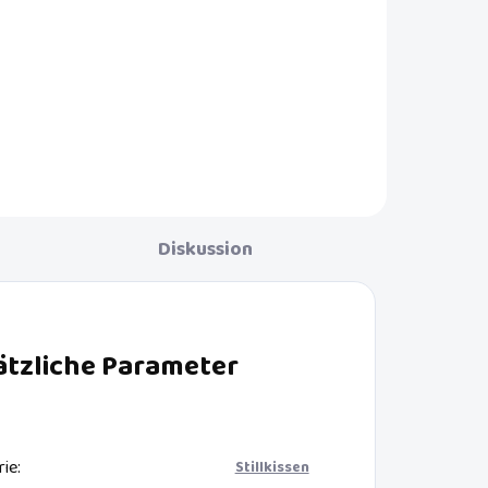
ge
Sie brauchen eine leistungsstarke,
zuverlässige, leichte und leise
Milchpumpe? Entscheiden Sie sich
für die Ameda Mya Joy Milchpumpe.
Eine tragbare Milchpumpe mit
krankenhausgeeigneter Leistung.
Diskussion
ätzliche Parameter
rie
:
Stillkissen