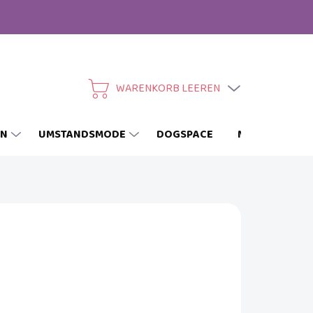
WARENKORB LEEREN
WARENKORB
EN
UMSTANDSMODE
DOGSPACE
MARKEN