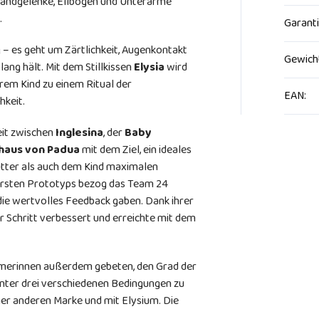
Handgelenke, Ellbogen und Unterarme
.
Garant
 – es geht um Zärtlichkeit, Augenkontakt
Gewich
lang hält. Mit dem Stillkissen
Elysia
wird
rem Kind zu einem Ritual der
EAN
:
hkeit.
eit zwischen
Inglesina
, der
Baby
haus von Padua
mit dem Ziel, ein ideales
Mutter als auch dem Kind maximalen
 ersten Prototyps bezog das Team 24
 die wertvolles Feedback gaben. Dank ihrer
 Schritt verbessert und erreichte mit dem
merinnen außerdem gebeten, den Grad der
nter drei verschiedenen Bedingungen zu
ner anderen Marke und mit Elysium. Die