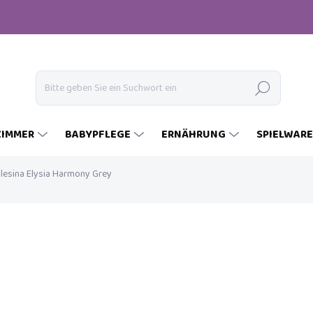
Suchen
ZIMMER
BABYPFLEGE
ERNÄHRUNG
SPIELWAR
nglesina Elysia Harmony Grey
€86,90
Verkaufspreis:
AUF LAGER
(>5 ST)