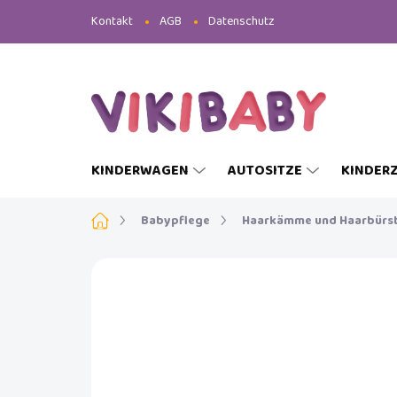
Zum
Kontakt
AGB
Datenschutz
Inhalt
springen
KINDERWAGEN
AUTOSITZE
KINDER
Startseite
Babypflege
Haarkämme und Haarbürs
MARKE:
LUMA