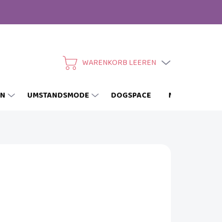
WARENKORB LEEREN
WARENKORB
EN
UMSTANDSMODE
DOGSPACE
MARKEN