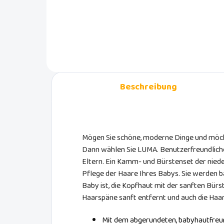
Morgenmantel der
niederländischen Marke LUMA
babycare ist aus 100% Baumwolle
in Größe 86/92. Praktisch für zu
Hause und für den Urlaub mit einem
schönen Bow Deco Muster.
Beschreibung
Mögen Sie schöne, moderne Dinge und möcht
Dann wählen Sie LUMA. Benutzerfreundliches
Eltern. Ein Kamm- und Bürstenset der nied
Pflege der Haare Ihres Babys. Sie werden ba
Baby ist, die Kopfhaut mit der sanften Bür
Haarspäne sanft entfernt und auch die Haar
Mit dem abgerundeten, babyhautfreu