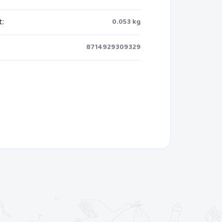
t
:
0.053 kg
8714929309329