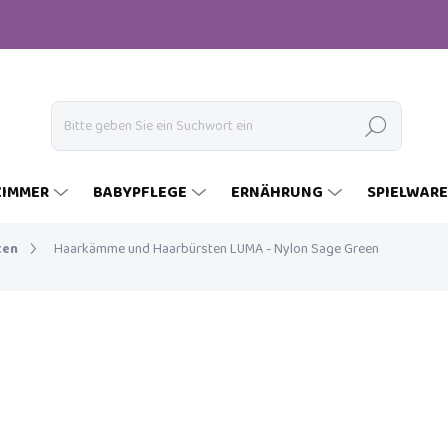
Suchen
ZIMMER
BABYPFLEGE
ERNÄHRUNG
SPIELWAR
ten
Haarkämme und Haarbürsten LUMA - Nylon Sage Green
€8,99
Verkaufspreis:
AUF LAGER
(2 ST)