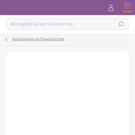
Zum
Inhalt
springen
Suchen
Haarkämme und Haarbürsten
MARKE:
LUMA