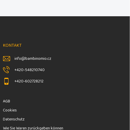
F
u
ß
z
e
KONTAKT
i
l
info
@
bambinomio.cz
e
+420-548210740
+420-602728212
AGB
Cookies
Datenschutz
Wie Sie Waren zurückgeben können