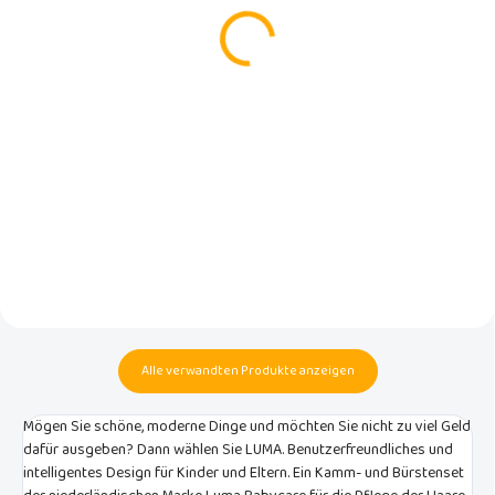
LUMA Iron Blue
Schwarz in Tasche
€14,99
€39,90
In den Warenkorb
In den Warenkorb
Universelle und stilvolle
Unser faltbares Reisebettchen
Feuchttücherbox der
sorgt dafür, dass Ihr Baby immer
niederländischen Marke Luma
einen bequemen und sicheren
babycare
Schlafplatz hat - egal, ob Sie im
Urlaub sind, bei einem Freund
übernachten oder die Großeltern
besuchen.
Alle verwandten Produkte anzeigen
Mögen Sie schöne, moderne Dinge und möchten Sie nicht zu viel Geld
dafür ausgeben? Dann wählen Sie LUMA. Benutzerfreundliches und
intelligentes Design für Kinder und Eltern. Ein Kamm- und Bürstenset