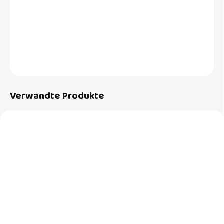
Set aus Kamm und Bürste für feines Babyhaar von LUMA
DETAILLIERTE INFORMATIONEN
FRAGEN
Verwandte Produkte
AKTION
AUF LAGER
AUF LAGER
(>5 ST)
(>5 ST)
Box für Feuchttücher
BabyDan Reisebett