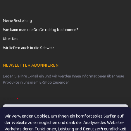
Meine Bestellung
Wie kann man die Größe richtig bestimmen?
Über Uns
Wir liefern auch in die Schweiz
NEWSLETTER ABONNIEREN
Legen Sie Ihre E-Mail ein und wir werden Ihnen Informationen über neue
Produkte in unserem E-Shop zusenden.
E-MAIL
Wir verwenden Cookies, um Ihnen ein komfortables Surfen auf
der Website zu ermöglichen und dank der Analyse des Website-
Vložením e-mailu souhlasíte s
podmínkami ochrany osobních údajů
Verkehrs deren Funktionen, Leistung und Benutzerfreundlichkeit