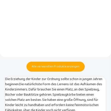
Dieser faltbare, trendige
Das multifunktionale Plaid ist aus
Spielzeugkorb der
feinem Baumwolljersey gefertigt
niederländischen Marke Luma
und besonders weich.
Babycare ist ein echter
Hingucker.
Alle verwandten Produkte anzeigen
Die Erziehung der Kinder zur Ordnung sollte schon in jungen Jahren
beginnen.Die natürlichste Form des Lernens ist das Aufräumen des
Kinderzimmers. Dafür brauchen Sie einen Platz, an den Spielzeug,
Bücher oder Bauklötze gehören. Spielzeugkörbe bieten einen
solchen Platz am besten. Sie haben eine große Öffnung, sind für
Kinder leicht zu handhaben und erfordern keine feinmotorischen
Fähigkeiten, über die Kinder noch nicht verfügen.