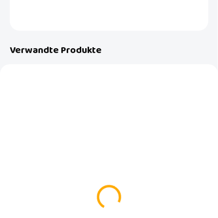
FRAGEN
Verwandte Produkte
AUF LAGER
AUF LAGER
(>5 ST)
(>5 ST)
Aufbewahrungskorb
Multi-Tuch Luma Shapes
mittel Luma Shapes Mint
Mint
€7,99
€6,99
In den Warenkorb
In den Warenkorb