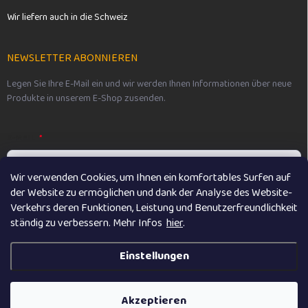
Wir liefern auch in die Schweiz
NEWSLETTER ABONNIEREN
Legen Sie Ihre E-Mail ein und wir werden Ihnen Informationen über neue
Produkte in unserem E-Shop zusenden.
E-MAIL
Wir verwenden Cookies, um Ihnen ein komfortables Surfen auf
der Website zu ermöglichen und dank der Analyse des Website-
Vložením e-mailu souhlasíte s
podmínkami ochrany osobních údajů
Verkehrs deren Funktionen, Leistung und Benutzerfreundlichkeit
ständig zu verbessern. M
ehr Infos
hier
.
Anmelden
Einstellungen
Copyright 2026
Vikibaby
. Alle Rechte vorbehalten.
Akzeptieren