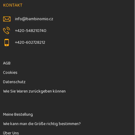
e
KONTAKT
i
l
info
@
bambinomio.cz
e
+420-548210740
+420-602728212
AGB
Cookies
Datenschutz
Wie Sie Waren zurückgeben können
Meine Bestellung
Wie kann man die Größe richtig bestimmen?
Über Uns