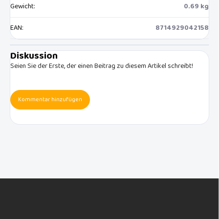
Gewicht
:
0.69 kg
EAN
:
8714929042158
Diskussion
Seien Sie der Erste, der einen Beitrag zu diesem Artikel schreibt!
Kommentar hinzufügen
F
u
ß
z