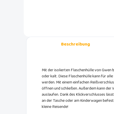
navy.
fühl
Leb
kom
Ihr 
gesc
ist 
dere
ents
Beschreibung
Mit der isolierten Flaschenhülle von Gwen 
oder kalt. Diese Flaschenhülle kann für al
werden. Mit einem einfachen Reißverschluss 
öffnen und schließen. Außerdem kann der In
auslaufen. Dank des Klickverschlusses lässt
an der Tasche oder am Kinderwagen befesti
kleine Reisende!