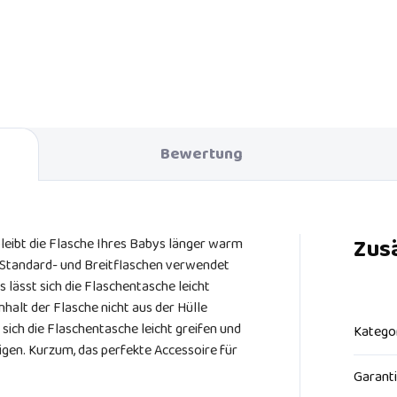
Babypflege. So haben Sie imme
en. In den ersten
alles, was Sie zum Wickeln
ensmonaten wird die äußerst
brauchen, zur Hand!
fortable Schaukelstuhl Lounge
Baby so wickeln, dass es sich
hützt und gemütlich fühlt. Es
mit einer Spieluhr ausgestattet,
n Melodien ihm helfen, sich zu
pannen und einzuschlafen.
Bewertung
Zus
bleibt die Flasche Ihres Babys länger warm
le Standard- und Breitflaschen verwendet
lässt sich die Flaschentasche leicht
halt der Flasche nicht aus der Hülle
 sich die Flaschentasche leicht greifen und
Katego
gen. Kurzum, das perfekte Accessoire für
Garant