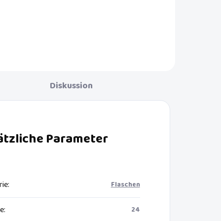
r
Diskussion
ätzliche Parameter
rie
:
Flaschen
ie
:
24