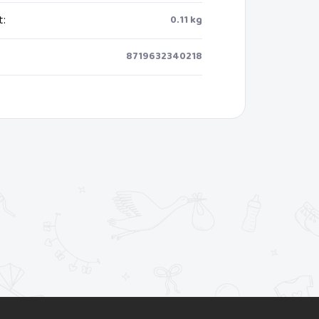
t
:
0.11 kg
8719632340218