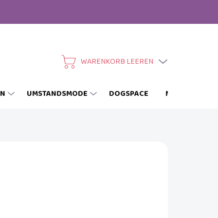
WARENKORB LEEREN
WARENKORB
EN
UMSTANDSMODE
DOGSPACE
MARKEN