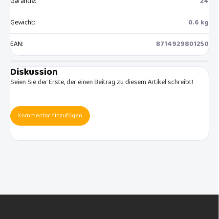
Garantie
:
24
Gewicht
:
0.6 kg
EAN
:
8714929801250
Diskussion
Seien Sie der Erste, der einen Beitrag zu diesem Artikel schreibt!
Kommentar hinzufügen
F
u