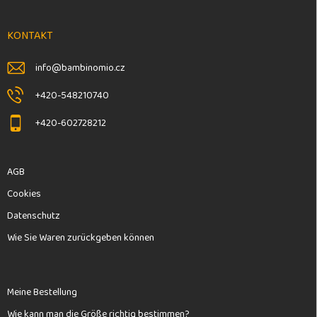
ß
z
e
KONTAKT
i
l
info
@
bambinomio.cz
e
+420-548210740
+420-602728212
AGB
Cookies
Datenschutz
Wie Sie Waren zurückgeben können
Meine Bestellung
Wie kann man die Größe richtig bestimmen?