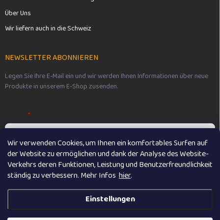
Über Uns
Wir liefern auch in die Schweiz
NEWSLETTER ABONNIEREN
Legen Sie Ihre E-Mail ein und wir werden Ihnen Informationen über neue
Produkte in unserem E-Shop zusenden.
E-MAIL
Wir verwenden Cookies, um Ihnen ein komfortables Surfen auf
der Website zu ermöglichen und dank der Analyse des Website-
Vložením e-mailu souhlasíte s
podmínkami ochrany osobních údajů
Verkehrs deren Funktionen, Leistung und Benutzerfreundlichkeit
ständig zu verbessern. M
ehr Infos
hier
.
Anmelden
Einstellungen