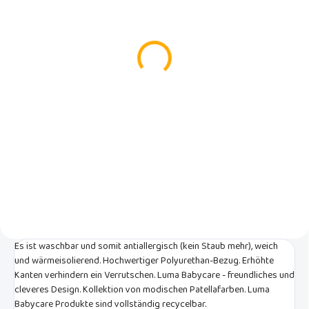
(1 ST)
Box für Feuchttücher
Maniküre LUMA-Set -
Luma Snow White
Snow White
€14,99
€12,99
In den Warenkorb
In den Warenkorb
Universalbox für Feuchttücher
Mit einer schönen Baby-Maniküre
von der niederländischen Marke
aus dem Design-Sortiment der
Luma babycare.
niederländischen Marke LUMA
babycare können Sie die Nägel
Ihres Kindes einfach und sicher
trimmen und feilen.
Es ist waschbar und somit antiallergisch (kein Staub mehr), weich
und wärmeisolierend. Hochwertiger Polyurethan-Bezug. Erhöhte
Kanten verhindern ein Verrutschen. Luma Babycare - freundliches und
cleveres Design. Kollektion von modischen Patellafarben. Luma
Babycare Produkte sind vollständig recycelbar.