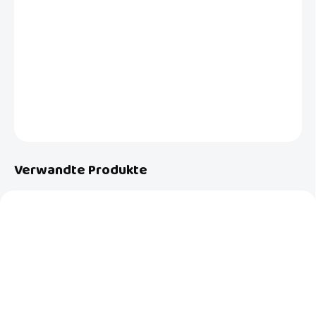
−
+
In den Warenkorb
Die bequeme und praktische Wickelauflage der niederländischen
Trendmarke Luma babycare erleichtert das Wickeln. 72x44,3x9 cm
DETAILLIERTE INFORMATIONEN
FRAGEN
Verwandte Produkte
AUF LAGER
AUF BESTELLUNG