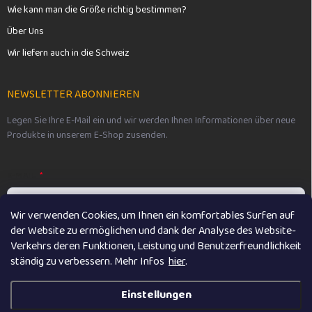
Wie kann man die Größe richtig bestimmen?
Über Uns
Wir liefern auch in die Schweiz
NEWSLETTER ABONNIEREN
Legen Sie Ihre E-Mail ein und wir werden Ihnen Informationen über neue
Produkte in unserem E-Shop zusenden.
E-MAIL
Wir verwenden Cookies, um Ihnen ein komfortables Surfen auf
der Website zu ermöglichen und dank der Analyse des Website-
Vložením e-mailu souhlasíte s
podmínkami ochrany osobních údajů
Verkehrs deren Funktionen, Leistung und Benutzerfreundlichkeit
ständig zu verbessern. M
ehr Infos
hier
.
Anmelden
Einstellungen