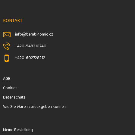
ß
z
e
KONTAKT
i
l
info
@
bambinomio.cz
e
+420-548210740
+420-602728212
AGB
Cookies
Datenschutz
Wie Sie Waren zurückgeben können
Meine Bestellung