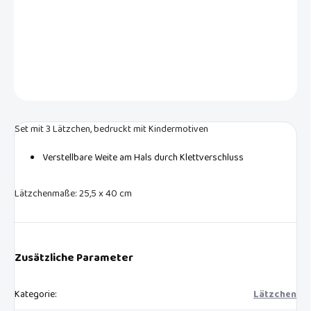
Set mit 3 Lätzchen mit Aufdruck von Kindermotiven und
Klettverschluss.
DETAILLIERTE INFORMATIONEN
FRAGEN
Set mit 3 Lätzchen, bedruckt mit Kindermotiven
Verstellbare Weite am Hals durch Klettverschluss
Lätzchenmaße: 25,5 x 40 cm
Zusätzliche Parameter
Kategorie
:
Lätzchen