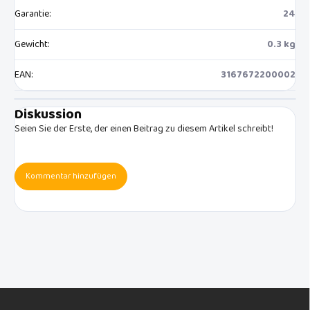
Garantie
:
24
Gewicht
:
0.3 kg
EAN
:
3167672200002
Diskussion
Seien Sie der Erste, der einen Beitrag zu diesem Artikel schreibt!
Kommentar hinzufügen
F
u