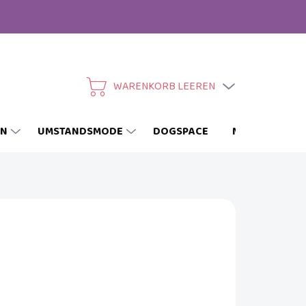
WARENKORB LEEREN
WARENKORB
EN
UMSTANDSMODE
DOGSPACE
MARKEN