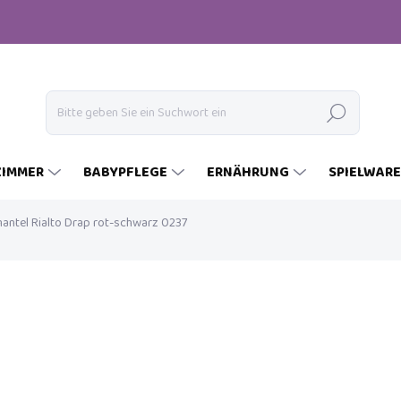
Suchen
ZIMMER
BABYPFLEGE
ERNÄHRUNG
SPIELWAR
ntel Rialto Drap rot-schwarz 0237
€110
€33
Verkaufspreis:
AUF LAGER
(2 ST)