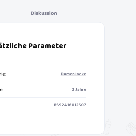
Diskussion
ätzliche Parameter
rie
:
DamenJacke
ie
:
2 Jahre
8592416012507