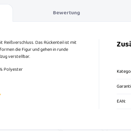
Bewertung
Zus
t Reißverschluss. Das Rückenteil ist mit
formen die Figur und gehen in runde
lzug verstellbar.
% Polyester
Katego
Garant
?
EAN
: