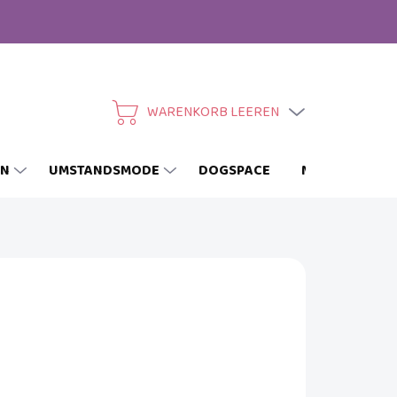
WARENKORB LEEREN
WARENKORB
EN
UMSTANDSMODE
DOGSPACE
MARKEN