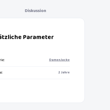
Diskussion
ätzliche Parameter
rie
:
DamenJacke
ie
:
2 Jahre