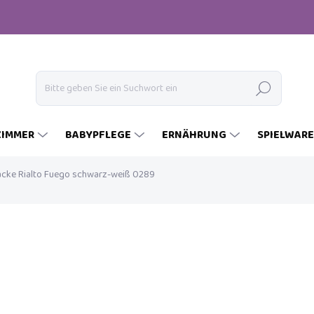
Suchen
ZIMMER
BABYPFLEGE
ERNÄHRUNG
SPIELWAR
cke Rialto Fuego schwarz-weiß 0289
€96,90
€29
Verkaufspreis:
AUF LAGER
(1 ST)