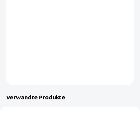
VARIANTE
−
+
In den Warenkorb
Leicht taillierte Jacke mit Reißverschluss und eingraviertem Logo. Sie
ist gefüttert und aus einem interessanten Material mit eingewebtem
schwarz-weißem Muster gefertigt.
DETAILLIERTE INFORMATIONEN
FRAGEN
Verwandte Produkte
AKTION
AKTION