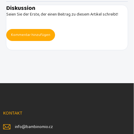
Diskussion
Seien Sie der Erste, der einen Beitrag zu diesem Artikel schreibt!
Kommentar hinzufügen
F
u
ß
z
e
KONTAKT
i
l
info
@
bambinomio.cz
e