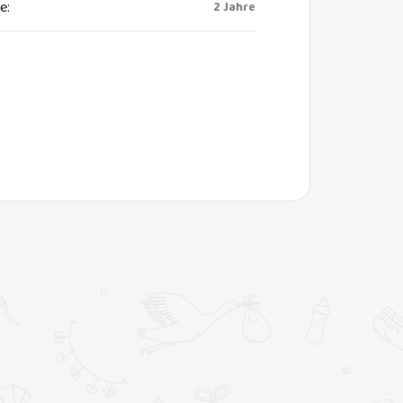
ie
:
2 Jahre