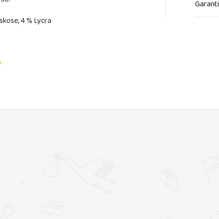
Garant
skose, 4 % Lycra
?