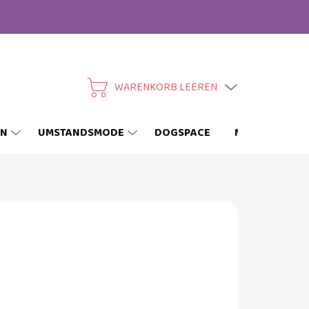
WARENKORB LEEREN
WARENKORB
EN
UMSTANDSMODE
DOGSPACE
MARKEN