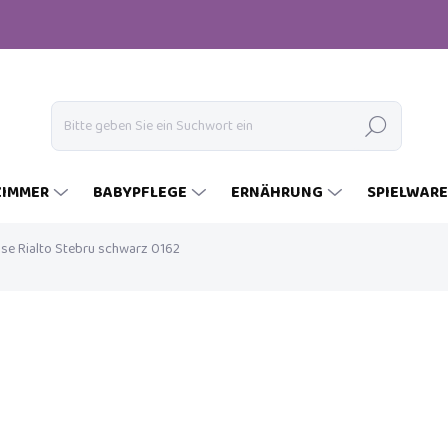
Suchen
ZIMMER
BABYPFLEGE
ERNÄHRUNG
SPIELWAR
e Rialto Stebru schwarz 0162
€59
Verkaufspreis:
AUF LAGER
(1 ST)