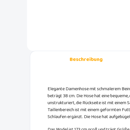
Elegante Damenhose mit modisch
weitem Bein. Sie ist aus einem
schlichten Materialmix in Schwarz
gefertigt. Für Büro, Business und
Freizeit.
Beschreibung
Elegante Damenhose mit schmalerem Bein.
beträgt 38 cm. Die Hose hat eine bequeme, m
unstrukturiert, die Rückseite ist mit einem 
Taillenbereich ist mit einem geformten Fut
Schlaufen ergänzt. Die Hose hat aufgebügel
Das Model ist 173 cm groß und trägt Größe