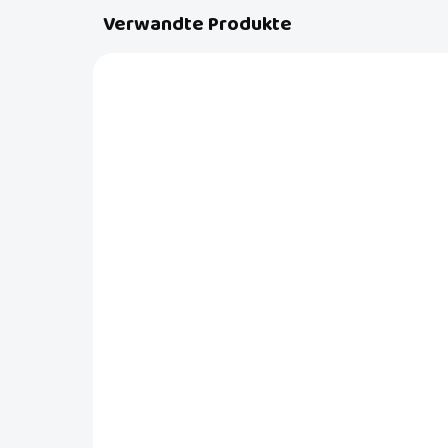
Verwandte Produkte
AKTION
49.72192.0162.36
AUF LAGER
(1 ST)
Damenhose Rialto Calbru
schwarz 0162
€64
Detail