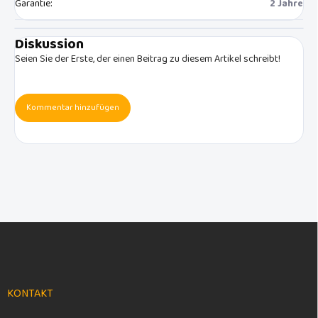
Garantie
:
2 Jahre
Diskussion
Seien Sie der Erste, der einen Beitrag zu diesem Artikel schreibt!
Kommentar hinzufügen
F
u
ß
z
e
KONTAKT
i