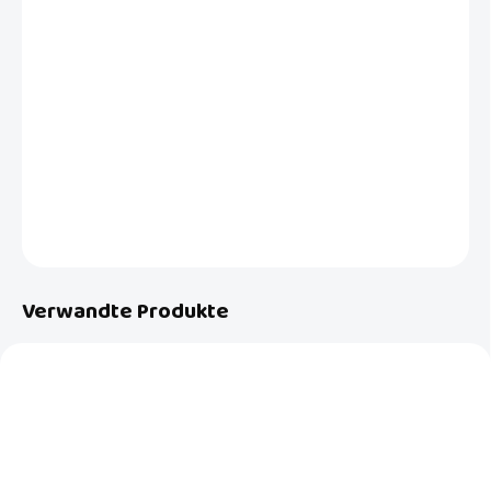
−
+
In den Warenkorb
Das taillierte Damen-Social-Top mit schmalen Trägern ist aus
leichtem hellblauem Material mit zartem Kunststoffmuster gefertigt
und mit Perlen verziert.
DETAILLIERTE INFORMATIONEN
FRAGEN
Verwandte Produkte
AKTION