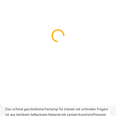
AUF LAGER
(1 ST)
Damen Sommer
Leinenhose Givry grün
0029
€59,90
Detail
Elegante Damen Sommerhose
aus hellgrünem Material mit
leichtem Glanz, lockerem Bein
und bequemem Gummibund.
Geeignet für festliche Anlässe!
Das schmal geschnittene Partytop für Damen mit schmalen Trägern
ist aus leichtem, hellgrünem Material mit zartem Kunststoffmuster