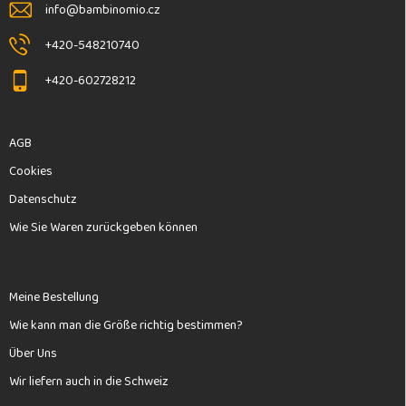
l
info
@
bambinomio.cz
e
+420-548210740
+420-602728212
AGB
Cookies
Datenschutz
Wie Sie Waren zurückgeben können
Meine Bestellung
Wie kann man die Größe richtig bestimmen?
Über Uns
Wir liefern auch in die Schweiz