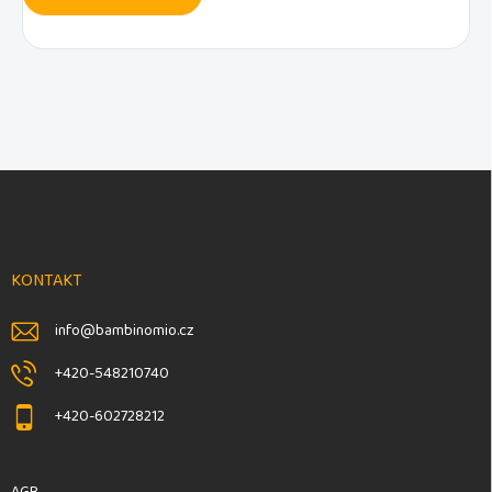
F
u
ß
z
e
KONTAKT
i
l
info
@
bambinomio.cz
e
+420-548210740
+420-602728212