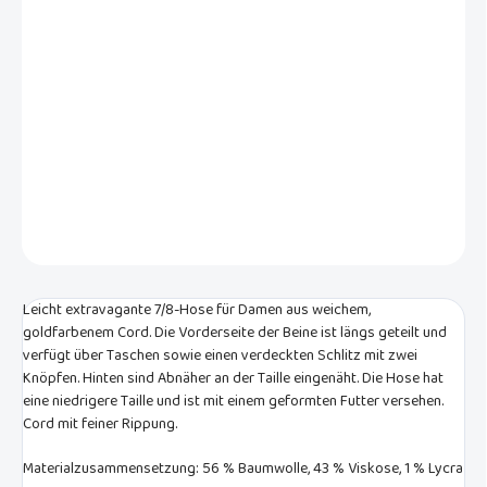
−
+
In den Warenkorb
Damen 7/8-Hose mit niedriger Taille aus weichem Goldcord. Die
Vorderseite der Beine hat eine Längsteilung, die in einen
Abdeckschlitz mit zwei Knöpfen übergeht.
DETAILLIERTE INFORMATIONEN
FRAGEN
Leicht extravagante 7/8-Hose für Damen aus weichem,
goldfarbenem Cord. Die Vorderseite der Beine ist längs geteilt und
verfügt über Taschen sowie einen verdeckten Schlitz mit zwei
Knöpfen. Hinten sind Abnäher an der Taille eingenäht. Die Hose hat
eine niedrigere Taille und ist mit einem geformten Futter versehen.
Cord mit feiner Rippung.
Materialzusammensetzung: 56 % Baumwolle, 43 % Viskose, 1 % Lycra