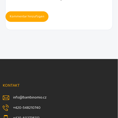
Kommentar hinzufügen
F
u
ß
z
e
KONTAKT
i
l
info
@
bambinomio.cz
e
+420-548210740