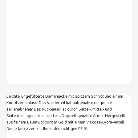
VARIANTE
−
+
In den Warenkorb
Leichte, ungefütterte Damenjacke mit spitzem Schnitt und einem
Knopfverschluss. Hergestellt aus feinem Baumwollcord in Goldfarbe
mit einer Beimischung von Viskose und Lycra.
DETAILLIERTE INFORMATIONEN
FRAGEN
Leichte, ungefütterte Damenjacke mit spitzem Schnitt und einem
Knopfverschluss. Das Vorderteil hat aufgenähte diagonale
Taillenabnäher. Das Rückenteil ist durch Sattel-, Mittel- und
Seitenteilungsnähte unterteilt. Doppelt genähte Ärmel. Hergestellt
aus feinem Baumwollcord in Gold mit einem Viskose-Lycra-Anteil.
Diese Jacke verleiht Ihnen den richtigen Pfiff.