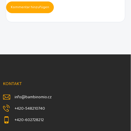
Kommentar hinzufügen
F
u
ß
z
e
KONTAKT
i
l
info
@
bambinomio.cz
e
+420-548210740
+420-602728212