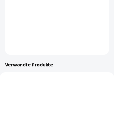
Das größte Set der revolutionären ALL-IN-ONE wiederverwendbaren
Stoffwindeln von Geburt an ist eine wirtschaftliche All-in-One-
Lösung für noch mehr Einsparungen, Bequemlichkeit, Komfort und
Leistung.
DETAILLIERTE INFORMATIONEN
FRAGEN
Verwandte Produkte