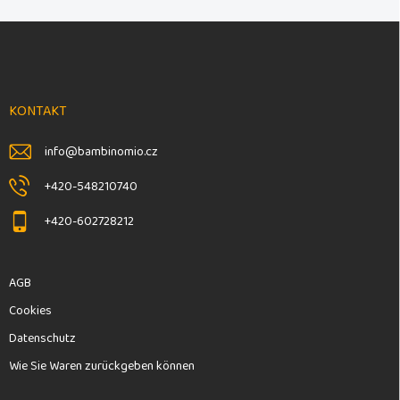
F
u
ß
z
e
KONTAKT
i
l
info
@
bambinomio.cz
e
+420-548210740
+420-602728212
AGB
Cookies
Datenschutz
Wie Sie Waren zurückgeben können