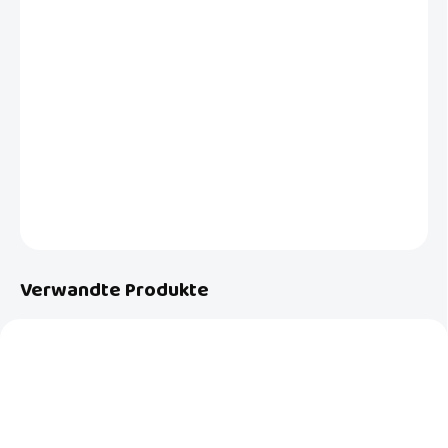
−
+
In den Warenkorb
Die einzigartige beheizte Wickelunterlage sorgt dafür, dass Ihr Baby
in allen Momenten, in denen Sie sich um es kümmern, die ideale
Temperatur hat.
DETAILLIERTE INFORMATIONEN
FRAGEN
Verwandte Produkte
NEU