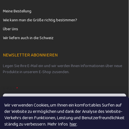
Meine Bestellung
Wie kann man die Größe richtig bestimmen?
Über Uns
Wir liefern auch in die Schweiz
NEWSLETTER ABONNIEREN
Legen Sie Ihre E-Mail ein und wir werden Ihnen Informationen über neue
Produkte in unserem E-Shop zusenden.
E-MAIL
Wir verwenden Cookies, um Ihnen ein komfortables Surfen auf
der Website zu ermöglichen und dank der Analyse des Website-
Vložením e-mailu souhlasíte s
podmínkami ochrany osobních údajů
Verkehrs deren Funktionen, Leistung und Benutzerfreundlichkeit
ständig zu verbessern. M
ehr Infos
hier
.
Anmelden