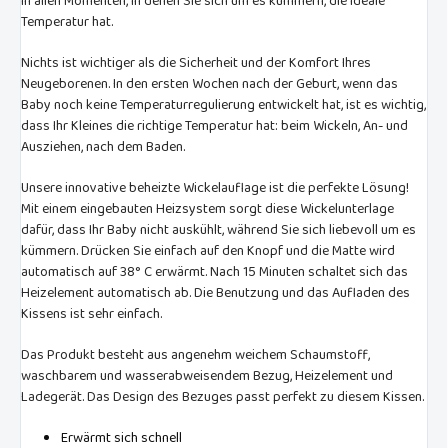
in allen Momenten, in denen Sie sich um es kümmern, die ideale
seinem speziell entwickelten
Temperatur hat.
Saugelement verschafft Ihrem
Baby problemlos Erleichterung.
Nichts ist wichtiger als die Sicherheit und der Komfort Ihres
Seine Anwendung ist für alle
Neugeborenen. In den ersten Wochen nach der Geburt, wenn das
Babys von Geburt an geeignet,
Baby noch keine Temperaturregulierung entwickelt hat, ist es wichtig,
auch dank des weichen XS-
dass Ihr Kleines die richtige Temperatur hat: beim Wickeln, An- und
Ausgangs.
Ausziehen, nach dem Baden.
Unsere innovative beheizte Wickelauflage ist die perfekte Lösung!
Mit einem eingebauten Heizsystem sorgt diese Wickelunterlage
dafür, dass Ihr Baby nicht auskühlt, während Sie sich liebevoll um es
kümmern. Drücken Sie einfach auf den Knopf und die Matte wird
automatisch auf 38° C erwärmt. Nach 15 Minuten schaltet sich das
Heizelement automatisch ab. Die Benutzung und das Aufladen des
Kissens ist sehr einfach.
Das Produkt besteht aus angenehm weichem Schaumstoff,
waschbarem und wasserabweisendem Bezug, Heizelement und
Ladegerät. Das Design des Bezuges passt perfekt zu diesem Kissen.
Erwärmt sich schnell