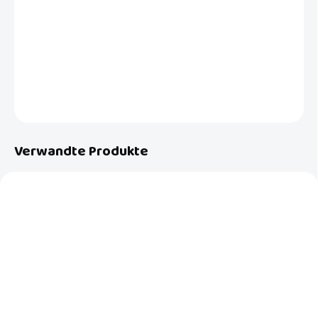
Der Toilettensitz hilft Ihrem Kind, entspannt und bequem auf der
Toilette zu sitzen.
DETAILLIERTE INFORMATIONEN
FRAGEN
Verwandte Produkte
NEU
NEU
AUF LAGER
AUF LAGER
(>5 ST)
(3 ST)