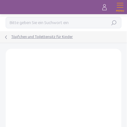
Zum
Inhalt
springen
Suchen
Töpfchen und Toilettensitz für Kinder
MARKE:
BEBE-JOU
NEU