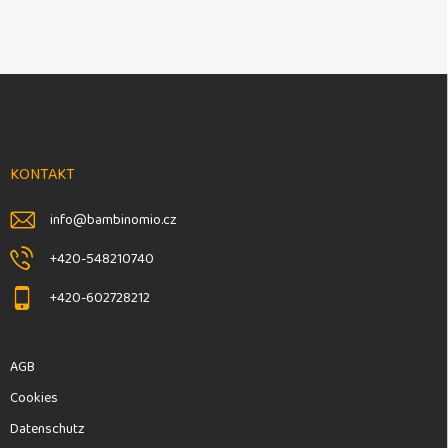
F
u
ß
z
e
KONTAKT
i
l
info
@
bambinomio.cz
e
+420-548210740
+420-602728212
AGB
Cookies
Datenschutz