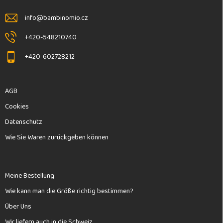
i
l
info
@
bambinomio.cz
e
+420-548210740
+420-602728212
AGB
Cookies
Datenschutz
Wie Sie Waren zurückgeben können
Meine Bestellung
Wie kann man die Größe richtig bestimmen?
Über Uns
Wir liefern auch in die Schweiz