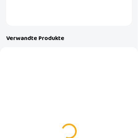
DETAILLIERTE INFORMATIONEN
FRAGEN
Verwandte Produkte
AUF LAGER
AUF LAGER
(>5 ST)
(3 ST)
Aufbewahrungskorb
Großer Korb für
mittel Luma Racoon Mint
Spielzeuge Luma
Racoon Mint
€7,99
€9,95