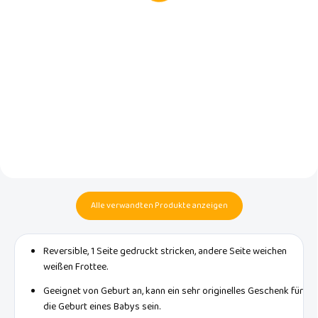
In den Warenkorb
In den Warenkorb
Dieser faltbare, trendige
Spielzeugkorb der
Dieser große, faltbare und
niederländischen Marke Luma
modische Spielzeugkorb von
Babycare ist ein echter
Luma wird Ihnen helfen, das
Hingucker.
Kinderzimmer aufzuräumen.
Alle verwandten Produkte anzeigen
Reversible, 1 Seite gedruckt stricken, andere Seite weichen
weißen Frottee.
Geeignet von Geburt an, kann ein sehr originelles Geschenk für
die Geburt eines Babys sein.