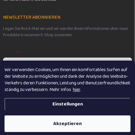
NEWSLETTER ABONNIEREN
Legen Sie Ihre E-Mail ein und wir werden Ihnen Informationen über neue
Produkte in unserem E-Shop zusenden.
E-MAIL
Wir verwenden Cookies, um Ihnen ein komfortables Surfen auf
der Website zu ermöglichen und dank der Analyse des Website-
Vložením e-mailu souhlasíte s
podmínkami ochrany osobních údajů
Verkehrs deren Funktionen, Leistung und Benutzerfreundlichkeit
ständig zu verbessern. M
ehr Infos
hier
.
Anmelden
Einstellungen
Copyright 2026
Vikibaby
. Alle Rechte vorbehalten.
Akzeptieren
Erstellt von Shoptet