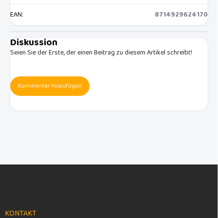
EAN
:
8714929624170
Diskussion
Seien Sie der Erste, der einen Beitrag zu diesem Artikel schreibt!
Kommentar hinzufügen
F
u
ß
z
e
KONTAKT