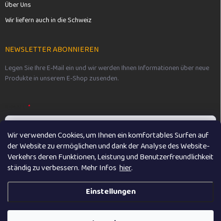
Über Uns
Wir liefern auch in die Schweiz
NEWSLETTER ABONNIEREN
Legen Sie Ihre E-Mail ein und wir werden Ihnen Informationen über neue
Produkte in unserem E-Shop zusenden.
E-MAIL
Wir verwenden Cookies, um Ihnen ein komfortables Surfen auf
der Website zu ermöglichen und dank der Analyse des Website-
Vložením e-mailu souhlasíte s
podmínkami ochrany osobních údajů
Verkehrs deren Funktionen, Leistung und Benutzerfreundlichkeit
ständig zu verbessern. M
ehr Infos
hier
.
Anmelden
Einstellungen
Copyright 2026
Vikibaby
. Alle Rechte vorbehalten.