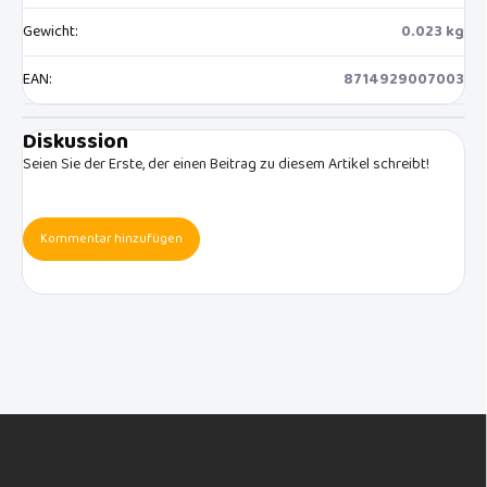
Gewicht
:
0.023 kg
EAN
:
8714929007003
Diskussion
Seien Sie der Erste, der einen Beitrag zu diesem Artikel schreibt!
Kommentar hinzufügen
F
u
ß