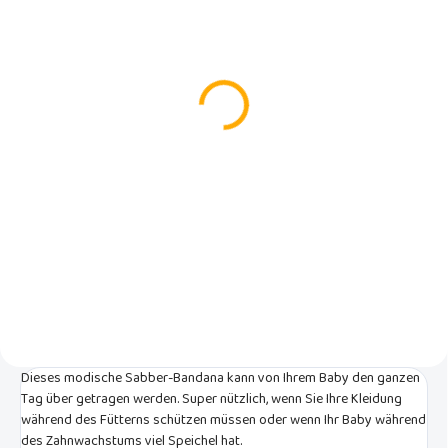
AUF LAGER
(5 ST)
Inglesina Esstischstuhl
My Time Butter
€179
In den Warenkorb
Der Hochstuhl My Time von
Inglesina ist dank seiner
Kompaktheit und Praktikabilität
der ideale Verbündete für die
ersten Mahlzeiten Ihres Babys.
Dieses modische Sabber-Bandana kann von Ihrem Baby den ganzen
Tag über getragen werden. Super nützlich, wenn Sie Ihre Kleidung
während des Fütterns schützen müssen oder wenn Ihr Baby während
des Zahnwachstums viel Speichel hat.