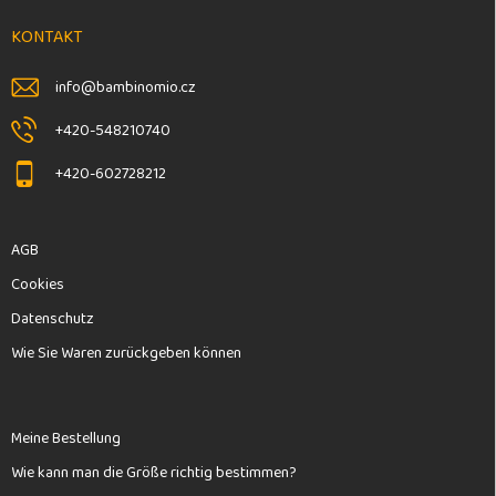
z
e
KONTAKT
i
l
info
@
bambinomio.cz
e
+420-548210740
+420-602728212
AGB
Cookies
Datenschutz
Wie Sie Waren zurückgeben können
Meine Bestellung
Wie kann man die Größe richtig bestimmen?