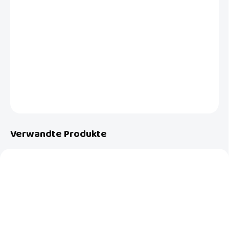
−
+
In den Warenkorb
Dieses modische Sabbertuch kann von Ihrem Baby den ganzen Tag
lang getragen werden. Super nützlich, wenn Sie die Kleidung während
des Fütterns schützen müssen oder wenn das Baby viel sabbert.
DETAILLIERTE INFORMATIONEN
FRAGEN
Verwandte Produkte