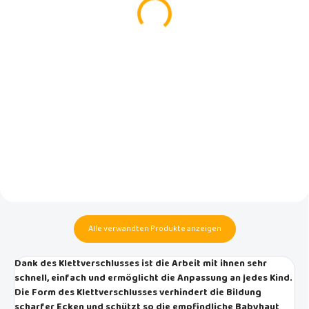
Cute Fruit
€7,99
€11,95
In den Warenkorb
In den Warenkorb
Fehlt in Ihrer Wickeltasche ein
wasserdichtes Fach für
Die praktische ausklappbare
gebrauchte Windeln oder andere
Wickelauflage bietet eine
nasse Sachen? Holen Sie sich eine
schnelle und einfache Lösung
wasserdichte Hummingbird-
zum Wickeln Ihres Babys zu
Tasche für bis zu 4 gebrauchte
Hause oder unterwegs.
Windeln oder nasse
Badebekleidung. Schützt andere
Dinge vor Nässe oder Schmutz.
Alle verwandten Produkte anzeigen
Dank des Klettverschlusses ist die Arbeit mit ihnen sehr
schnell, einfach und ermöglicht die Anpassung an jedes Kind.
Die Form des Klettverschlusses verhindert die Bildung
scharfer Ecken und schützt so die empfindliche Babyhaut