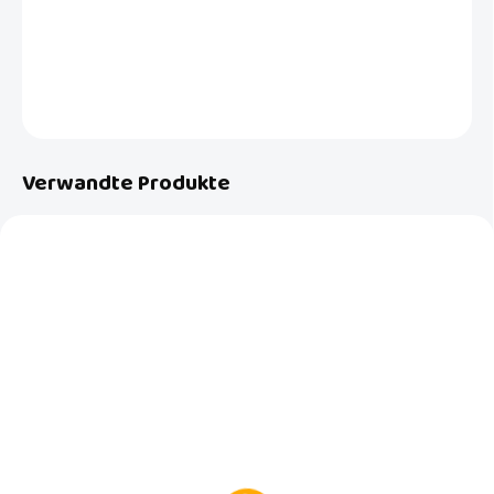
Windelhöschens reichen von Geburt an aus, bis Ihr Baby alleine auf
dem Töpfchen läuft. Größe 3-9kg
DETAILLIERTE INFORMATIONEN
FRAGEN
Verwandte Produkte
AUF LAGER
AUF LAGER
(>5 ST)
(>5 ST)
Tasche für Windeln
Bambino Mio
Hummingbird
Wickelauflage 60x43