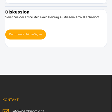
Diskussion
Seien Sie der Erste, der einen Beitrag zu diesem Artikel schreibt!
Kommentar hinzufügen
F
u
ß
z
e
KONTAKT
i
l
info
@
bambinomio.cz