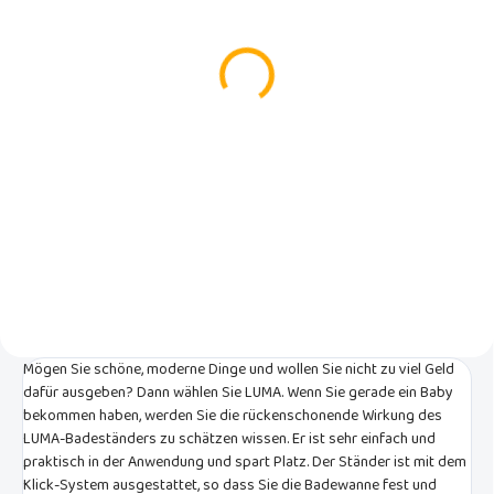
Badewanne Luma Snow
LUMA Seidenhafer-
White
Badewanne
€26,99
€13,99
In den Warenkorb
In den Warenkorb
Bequeme trendige Baby-
Bequeme, trendige Baby-
Plastikwanne Schneewittchen
Kunststoffwanne in
von der niederländischen Firma
Pastellfarben der
LUMA Babycare
niederländischen Firma LUMA
Babycare
Mögen Sie schöne, moderne Dinge und wollen Sie nicht zu viel Geld
dafür ausgeben? Dann wählen Sie LUMA. Wenn Sie gerade ein Baby
bekommen haben, werden Sie die rückenschonende Wirkung des
LUMA-Badeständers zu schätzen wissen. Er ist sehr einfach und
praktisch in der Anwendung und spart Platz. Der Ständer ist mit dem
Klick-System ausgestattet, so dass Sie die Badewanne fest und