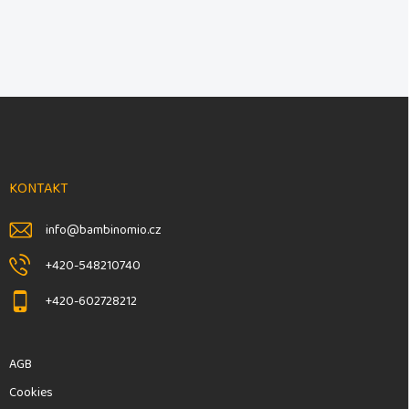
F
u
ß
z
e
KONTAKT
i
l
info
@
bambinomio.cz
e
+420-548210740
+420-602728212
AGB
Cookies