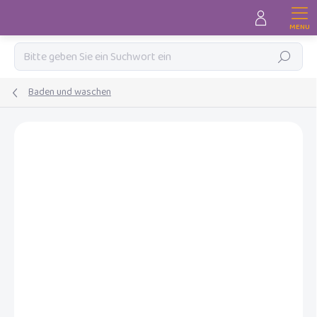
Zum
Inhalt
springen
Suchen
Baden und waschen
MARKE:
LUMA