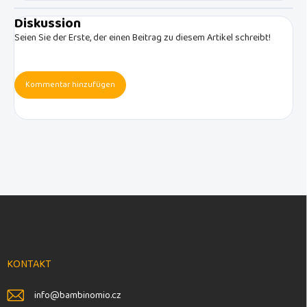
Diskussion
Seien Sie der Erste, der einen Beitrag zu diesem Artikel schreibt!
Kommentar hinzufügen
F
u
ß
z
e
KONTAKT
i
l
info
@
bambinomio.cz