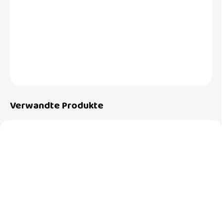
Kuscheliges Frottee-Kapuzenhandtuch aus der Designlinie der
niederländischen Marke LUMA Babycare mit Multi Lines-Muster.
DETAILLIERTE INFORMATIONEN
FRAGEN
Verwandte Produkte
AUF LAGER
AUF LAGER
(2 ST)
(2 ST)