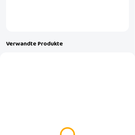
Tragetasche.
DETAILLIERTE INFORMATIONEN
FRAGEN
Verwandte Produkte
NEU
AUF LAGER
AUF BESTELLUNG
(>5 ST)
BabyDan Kinderwagen-
Baby Dan Bouncing
Sonnenschirm, UV50
Schnuller - Puzzlematte
€19,99
90x90 cm