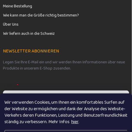
Meine Bestellung
Wie kann man die Größe richtig bestimmen?
Über Uns
Wir liefern auch in die Schweiz
NEWSLETTER ABONNIEREN
Legen Sie Ihre E-Mail ein und wir werden Ihnen Informationen über neue
Produkte in unserem E-Shop zusenden.
E-MAIL
Wir verwenden Cookies, um Ihnen ein komfortables Surfen auf
der Website zu ermöglichen und dank der Analyse des Website-
Vložením e-mailu souhlasíte s
podmínkami ochrany osobních údajů
Verkehrs deren Funktionen, Leistung und Benutzerfreundlichkeit
ständig zu verbessern. M
ehr Infos
hier
.
Anmelden