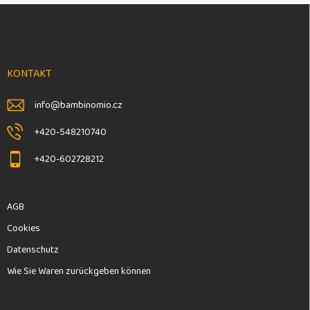
F
u
ß
z
e
KONTAKT
i
l
info
@
bambinomio.cz
e
+420-548210740
+420-602728212
AGB
Cookies
Datenschutz
Wie Sie Waren zurückgeben können