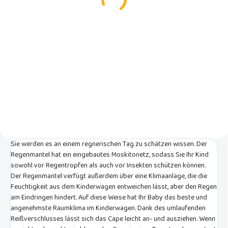
€8,95
In den Warenkorb
In den Warenkorb
Mit diesem Schirm können Sie
Ihre Kleinen auf Spaziergängen
Klassischer Hüpfschnuller von
vor der Sonne schützen. Er hat
BabyDan in Form einer weichen,
einen Universalgriff, der an alle
isolierenden Schaumstoff-
Arten von Kinderwagen montiert
Spielmatte. Geeignet für das
werden kann.
Training von Gleichgewicht und
motorischer Koordination.
Sie werden es an einem regnerischen Tag zu schätzen wissen. Der
Regenmantel hat ein eingebautes Moskitonetz, sodass Sie Ihr Kind
sowohl vor Regentropfen als auch vor Insekten schützen können.
Der Regenmantel verfügt außerdem über eine Klimaanlage, die die
Feuchtigkeit aus dem Kinderwagen entweichen lässt, aber den Regen
am Eindringen hindert. Auf diese Weise hat Ihr Baby das beste und
angenehmste Raumklima im Kinderwagen. Dank des umlaufenden
Reißverschlusses lässt sich das Cape leicht an- und ausziehen. Wenn