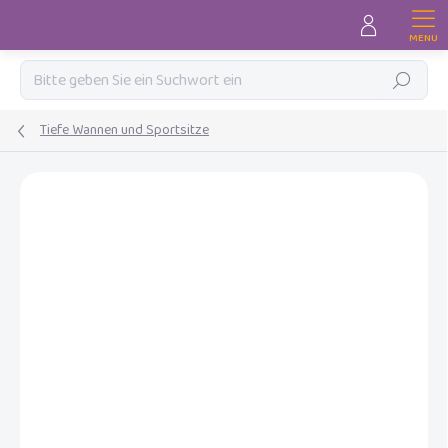
Zum
Inhalt
springen
Suchen
Tiefe Wannen und Sportsitze
MARKE:
BABY DAN