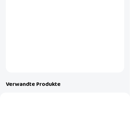
−
+
In den Warenkorb
Einschraubbares Schutzgitter von BabyDan, dem weltweiten
Sicherheitsexperten, in weiß lackiert. Passt perfekt in schmale
Öffnungen von 56,5 cm bis 81,5 cm. Länge verstellbar.
DETAILLIERTE INFORMATIONEN
FRAGEN
Verwandte Produkte
AKTION