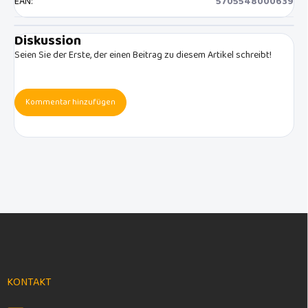
EAN
:
5705548000639
Diskussion
Seien Sie der Erste, der einen Beitrag zu diesem Artikel schreibt!
Kommentar hinzufügen
F
u
ß
z
e
KONTAKT
i