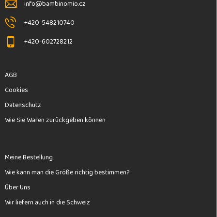
l
info
@
bambinomio.cz
e
+420-548210740
+420-602728212
AGB
Cookies
Datenschutz
Wie Sie Waren zurückgeben können
Meine Bestellung
Wie kann man die Größe richtig bestimmen?
Über Uns
Wir liefern auch in die Schweiz