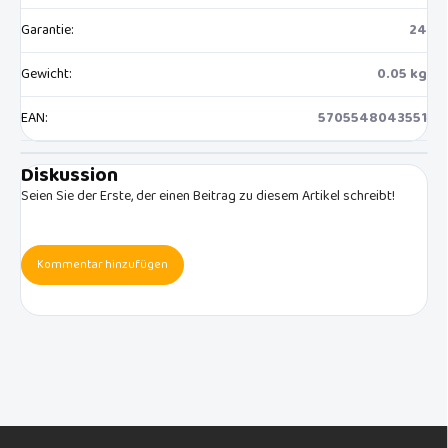
Garantie
:
24
Gewicht
:
0.05 kg
EAN
:
5705548043551
Diskussion
Seien Sie der Erste, der einen Beitrag zu diesem Artikel schreibt!
Kommentar hinzufügen
F