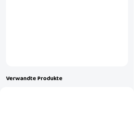
−
+
In den Warenkorb
Eckenschützer, 8 Stück. Schützen Sie Ihr Kind vor Verletzungen an
Tisch- oder anderen Möbelecken. Farbe: Weiß. Biologisch abbaubare
Verpackung.
DETAILLIERTE INFORMATIONEN
FRAGEN
Verwandte Produkte