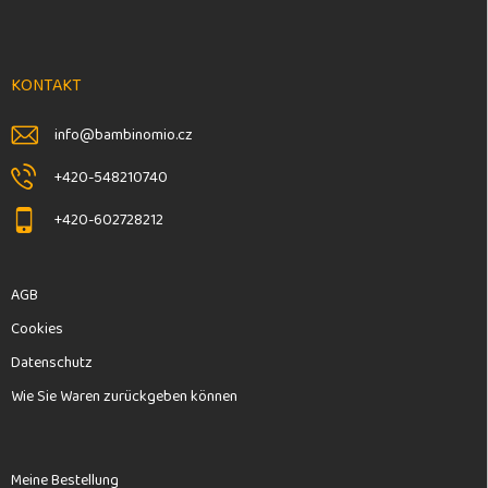
u
ß
z
e
KONTAKT
i
l
info
@
bambinomio.cz
e
+420-548210740
+420-602728212
AGB
Cookies
Datenschutz
Wie Sie Waren zurückgeben können
Meine Bestellung