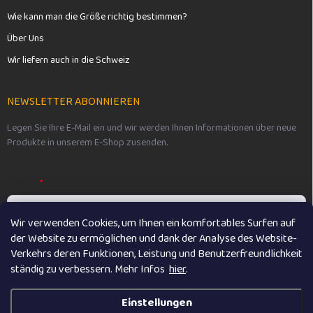
Wie kann man die Größe richtig bestimmen?
Über Uns
Wir liefern auch in die Schweiz
NEWSLETTER ABONNIEREN
Legen Sie Ihre E-Mail ein und wir werden Ihnen Informationen über neue
Produkte in unserem E-Shop zusenden.
E-MAIL
Wir verwenden Cookies, um Ihnen ein komfortables Surfen auf
der Website zu ermöglichen und dank der Analyse des Website-
Vložením e-mailu souhlasíte s
podmínkami ochrany osobních údajů
Verkehrs deren Funktionen, Leistung und Benutzerfreundlichkeit
ständig zu verbessern. M
ehr Infos
hier
.
Anmelden
Einstellungen