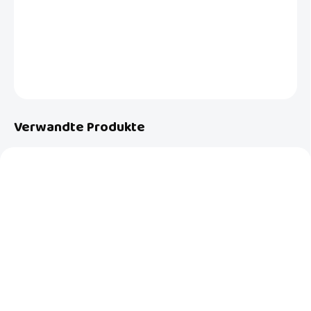
Erweiterung der Metallöffnungsschranken Premier silver, Asta silver.
DETAILLIERTE INFORMATIONEN
FRAGEN
Verwandte Produkte
NEU
AUF BESTELLUNG
AUF LAGER
(3 ST)
Baby Dan Barrier
Barriere Babydan
Premier Extra Wide 151