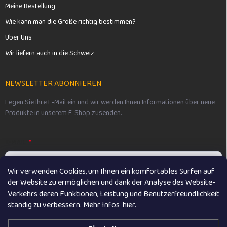
Meine Bestellung
Wie kann man die Größe richtig bestimmen?
Über Uns
Wir liefern auch in die Schweiz
NEWSLETTER ABONNIEREN
Legen Sie Ihre E-Mail ein und wir werden Ihnen Informationen über neue
Produkte in unserem E-Shop zusenden.
E-MAIL
Wir verwenden Cookies, um Ihnen ein komfortables Surfen auf
der Website zu ermöglichen und dank der Analyse des Website-
Vložením e-mailu souhlasíte s
podmínkami ochrany osobních údajů
Verkehrs deren Funktionen, Leistung und Benutzerfreundlichkeit
ständig zu verbessern. M
ehr Infos
hier
.
Anmelden