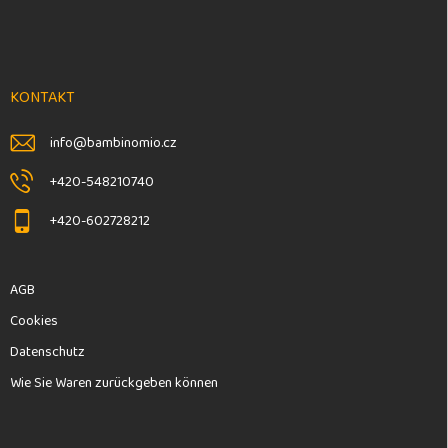
F
u
ß
z
e
KONTAKT
i
l
info
@
bambinomio.cz
e
+420-548210740
+420-602728212
AGB
Cookies
Datenschutz
Wie Sie Waren zurückgeben können